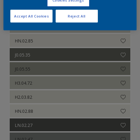
Cookies Settings
G0.05.65
Accept All Cookies
Reject All
G8.03.79
HN.02.85
J0.05.35
J0.05.55
H3.04.72
H2.03.82
HN.02.88
LN.02.27
LN.02.47