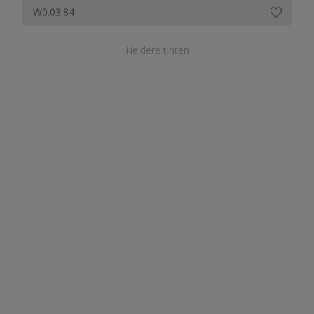
Heldere tinten
A0.30.30
A6.35.40
A8.20.60
A0.10.75
A0.05.85
C0.03.86
C0.48.20
C0.60.30