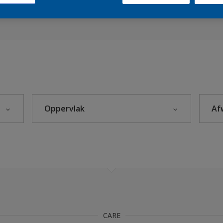
Sikkens Kleuren van het Jaar 2026 - The Rhythm of Blues
s 2025
Oppervlak
Af
euren
eke Kleuren
Beton
Hout
Kunststof
leuren
Metaal
Steenachtig
rijzen
CARE