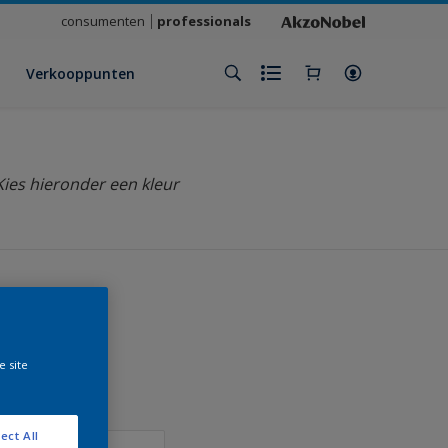
consumenten
professionals
Verkooppunten
Kies hieronder een kleur
klant
e site
ect All