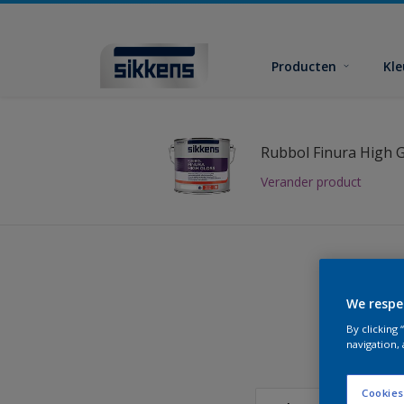
Producten
Kl
Rubbol Finura High 
Verander product
We respe
Vind
By clicking
navigation, 
Cookies