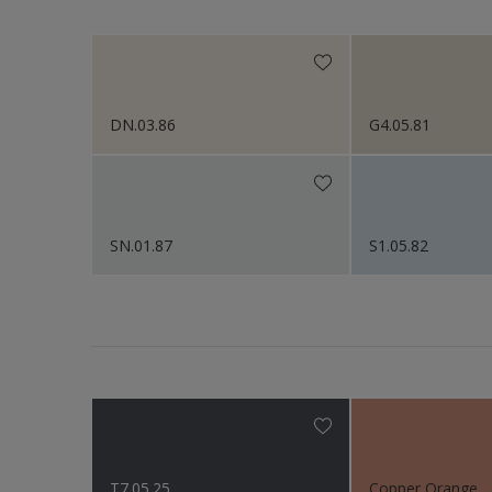
Sikkens Kleurselectie W
Sikkens Gezondheidsz
Sikkens 200 Kleuren vo
DN.03.86
G4.05.81
Sikkens Erkende Kleure
Sikkens Van Gogh Colle
Sikkens Colour Future
SN.01.87
S1.05.82
Sikkens Colour Future
Sikkens Colour Future
Sikkens Colour Future
Colour Futures 2020
Sikkens Colour Future
T7.05.25
Copper Orange