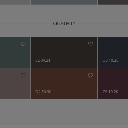
CREATIVITY
E2.04.21
U0.10.20
D2.30.30
Z9.19.20