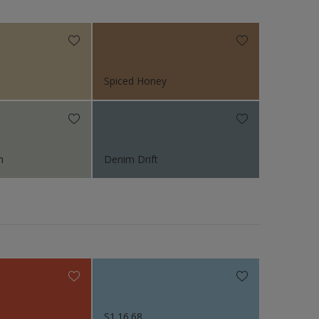
N.v.t
Spiced Honey
n
Denim Drift
S1.16.68