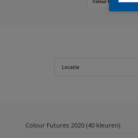
Colour Futures 2020
Sikkens
Sikkens Colour Future
Sikkens RIJKS Kleuren
Locatie
Sikkens Authentieke Kl
Sikkens Modern Klassi
Binnen
Sikkens 5051
Buiten
Sikkens ACC naar RAL
Sikkens Kleurselectie K
Colour Futures 2020 (40 kleuren)
Sikkens Kleurselectie G