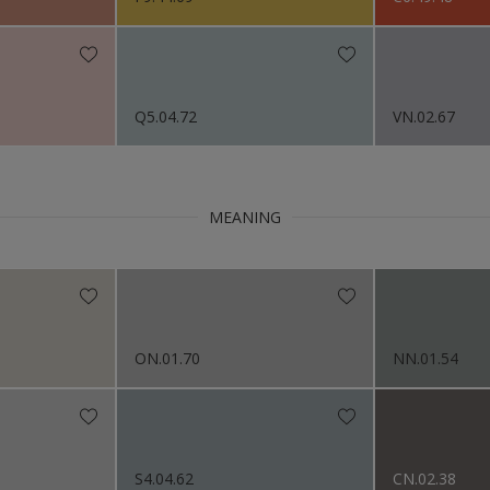
s 2018
Q5.04.72
VN.02.67
MEANING
ON.01.70
NN.01.54
S4.04.62
CN.02.38