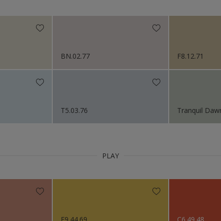
Niet van toepassing
itten
org
or het Interieur
BN.02.77
F8.12.71
n (Painters)
ctie kleuren
s 2024
T5.03.76
Tranquil Daw
s 2023
s 2022
PLAY
s 2021
s 2019
F9.44.69
C6.49.48