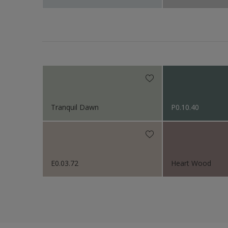
Tranquil Dawn
P0.10.40
E0.03.72
Heart Wood