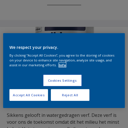
_________________
We respect your privacy.
By clicking “Accept All Cookies”, you agree to the storing of cookies
on your device to enhance site navigation, analyze site usage, and
assist in our marketing efforts.
Info
Cookies Settings
Accept All Cookies
Reject All
Watergedragen
Sikkens gelooft in watergedragen verf. Deze verf is
voor ons de toekomst omdat dit het milieu het minst