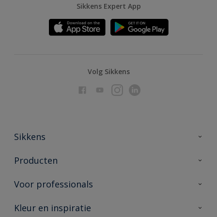
Sikkens Expert App
Volg Sikkens
Sikkens
Over Sikkens
Producten
AkzoNobel
Producten voor binnen
Voor professionals
Duurzaamheid
Producten voor buiten
Veelgestelde vragen
Advies & service
Kleur en inspiratie
Vind je verkooppunt
Contact