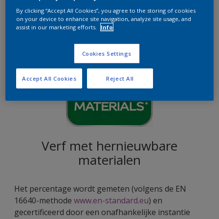
Terug naar boven
By clicking “Accept All Cookies”, you agree to the storing of cookies
on your device to enhance site navigation, analyze site usage, and
assist in our marketing efforts.
Info
Cookies Settings
Accept All Cookies
Reject All
Verf met hernieuwbare
materialen
Het percentage wordt gemeten (volgens de EN
16640-methode
www.en-standard.eu
) en
gecertificeerd door een onafhankelijke instantie