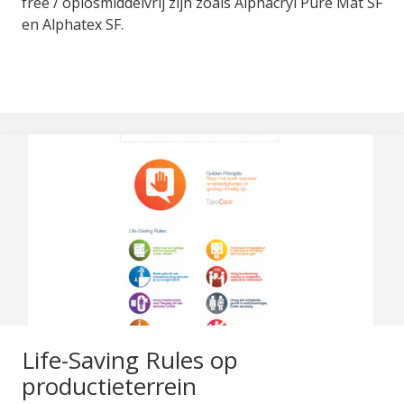
free / oplosmiddelvrij zijn zoals Alphacryl Pure Mat SF
en Alphatex SF.
Life-Saving Rules op
productieterrein