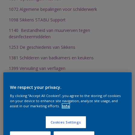
1072 Algemene bepalingen voor schilderwerk
1098 Sikkens STABU Support
1140 Bestandheid van muurverven tegen
desinfecteermiddelen
1253 De geschiedenis van Sikkens
1381 Schilderen van badkamers en keukens
1399 Vervuiling van verflagen
1405 Schilderen, voedselbereiding en HACCP-beginselen
We respect your privacy.
1419 Invloed van reinigen op de duurzaamheid van het
verfsysteem
By clicking “Accept All Cookies”, you agree to the storing of cookies
on your device to enhance site navigation, analyze site usage, and
1428
V
erspuiten van Sikkens muurverf producten
assist in our marketing efforts.
Info
1429 Reinigbaarheid en schrobvastheid van
Cookies Settings
binnenmuurverven
1430 Schilderen van monumenten