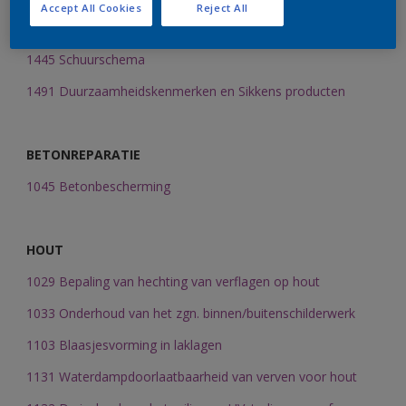
Accept All Cookies
Reject All
1442 Gebruik van watergedragen Sikkens lakken binnen
1445 Schuurschema
1491 Duurzaamheidskenmerken en Sikkens producten
BETONREPARATIE
1045 Betonbescherming
HOUT
1029 Bepaling van hechting van verflagen op hout
1033 Onderhoud van het zgn. binnen/buitenschilderwerk
1103 Blaasjesvorming in laklagen
1131 Waterdampdoorlaatbaarheid van verven voor hout