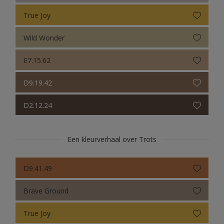
True Joy
Wild Wonder
E7.15.62
D9.19.42
D2.12.24
Een kleurverhaal over Trots
D9.41.49
Brave Ground
True Joy