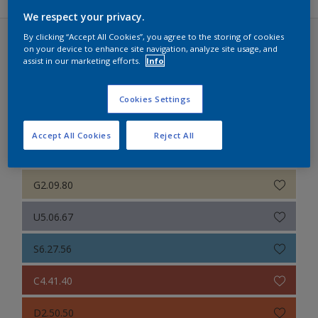
Sikkens Authentieke Kleuren
We respect your privacy.
Sikkens Modern Klassieke Kleuren
By clicking “Accept All Cookies”, you agree to the storing of cookies
on your device to enhance site navigation, analyze site usage, and
Sikkens Colour Futures 2025 (30 kleuren)
Sikkens 5051
assist in our marketing efforts.
Info
Een kleurverhaal over Durf
Sikkens Alpha 501 Exterior
Cookies Settings
Sikkens ACC naar RAL
Sweet Embrace
Accept All Cookies
Reject All
Sikkens Kleurselectie Kleuren
E1.08.69
Sikkens Kleurselectie Grijzen
G2.09.80
Sikkens Kleurselectie Witten
U5.06.67
Sikkens Gezondheidszorg
S6.27.56
Sikkens Alpha Metallic
C4.41.40
Sikkens 200 Kleuren voor het Interieur
D2.50.50