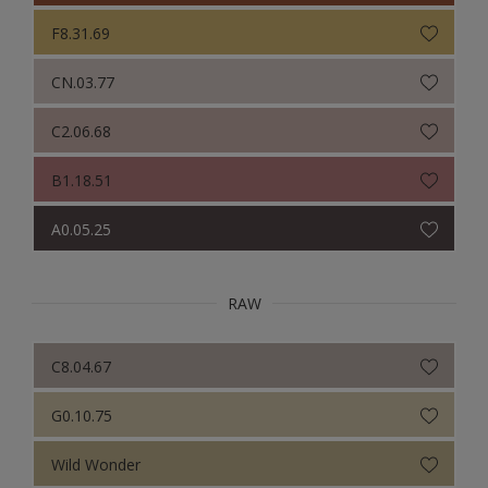
F8.31.69
CN.03.77
C2.06.68
B1.18.51
A0.05.25
RAW
C8.04.67
G0.10.75
Wild Wonder