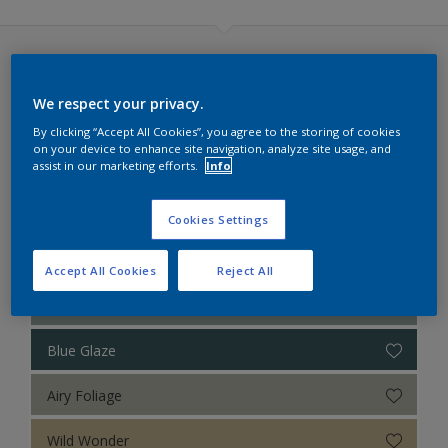
Sikkens Authentieke Kleuren
Sikkens Modern Klassieke Kleuren
Sikkens Colour Futures 2023 (40 kleuren)
Sikkens 5051
We respect your privacy.
LUSH
Sikkens Alpha 501 Exterior
By clicking “Accept All Cookies”, you agree to the storing of cookies
on your device to enhance site navigation, analyze site usage, and
Sikkens ACC naar RAL
assist in our marketing efforts.
Info
Misted Grey
Sikkens Kleurselectie Kleuren
Silver Mauve
Cookies Settings
Sikkens Kleurselectie Grijzen
Violet Whiff
Accept All Cookies
Reject All
Sikkens Kleurselectie Witten
Fresh Daylight
Sikkens Gezondheidszorg
Blue Glaze
Sikkens Alpha Metallic
Airy Foliage
Sikkens 200 Kleuren voor het Interieur
Wild Wonder