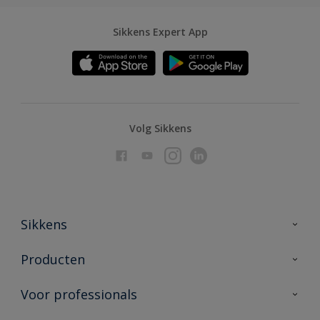
Sikkens Expert App
Volg Sikkens
Sikkens
Over Sikkens
Producten
AkzoNobel
Producten voor binnen
Voor professionals
Duurzaamheid
Producten voor buiten
Veelgestelde vragen