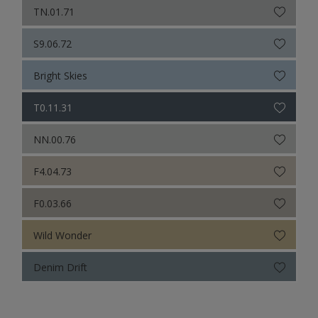
TN.01.71
S9.06.72
Bright Skies
T0.11.31
NN.00.76
F4.04.73
F0.03.66
Wild Wonder
Denim Drift