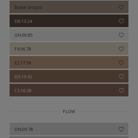
Brave Ground
D6.13.24
GN.00.85
F4.06.78
E2.17.58
D9.19.42
C3.16.38
FLOW
ON.00.78