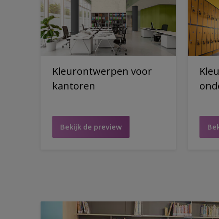
Kleurontwerpen voor
Kle
kantoren
onde
Bekijk de preview
Bek