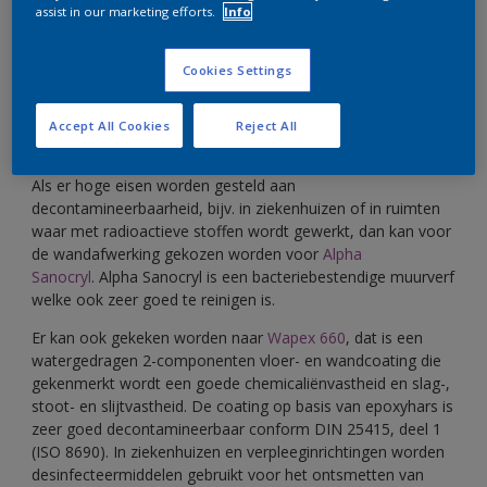
assist in our marketing efforts.
Info
Een contaminatie is een besmetting met een chemische
stof of bacterie van werkoppervlakken, apparaten, wanden
Cookies Settings
van ruimten e.d. Bij het verwijderen of verminderen van
radioactieve besmetting door middel van chemische of
fysische processen, bijv. door afwassen of reinigen met
Accept All Cookies
Reject All
chemicaliën, spreken we van decontaminatie.
Als er hoge eisen worden gesteld aan
decontamineerbaarheid, bijv. in ziekenhuizen of in ruimten
waar met radioactieve stoffen wordt gewerkt, dan kan voor
de wandafwerking gekozen worden voor
Alpha
Sanocryl
. Alpha Sanocryl is een bacteriebestendige muurverf
welke ook zeer goed te reinigen is.
Er kan ook gekeken worden naar
Wapex 660
, dat is een
watergedragen 2-componenten vloer- en wandcoating die
gekenmerkt wordt een goede chemicaliënvastheid en slag-,
stoot- en slijtvastheid. De coating op basis van epoxyhars is
zeer goed decontamineerbaar conform DIN 25415, deel 1
(ISO 8690). In ziekenhuizen en verpleeginrichtingen worden
desinfecteermiddelen gebruikt voor het ontsmetten van