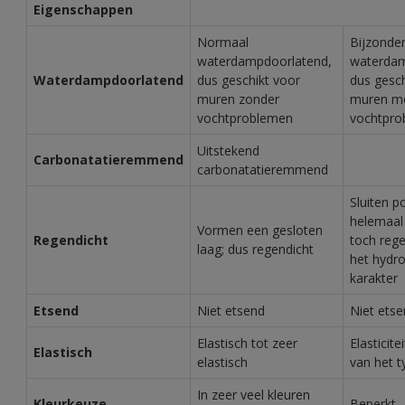
Eigenschappen
Normaal
Bijzonde
waterdampdoorlatend,
waterdam
Waterdampdoorlatend
dus geschikt voor
dus gesch
muren zonder
muren m
vochtproblemen
vochtpro
Uitstekend
Carbonatatieremmend
carbonatatieremmend
Sluiten p
helemaal 
Vormen een gesloten
Regendicht
toch reg
laag; dus regendicht
het hydr
karakter
Etsend
Niet etsend
Niet ets
Elastisch tot zeer
Elasticite
Elastisch
elastisch
van het t
In zeer veel kleuren
Kleurkeuze
Beperkt