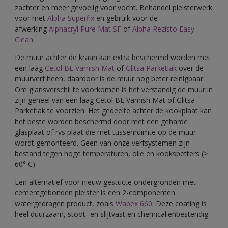
zachter en meer gevoelig voor vocht. Behandel pleisterwerk
voor met
Alpha Superfix
en gebruik voor de
afwerking
Alphacryl Pure Mat SF
of
Alpha Rezisto Easy
Clean
.
De muur achter de kraan kan extra beschermd worden met
een laag
Cetol BL Varnish Mat
of
Glitsa Parketlak
over de
muurverf heen, daardoor is de muur nog beter reinigbaar.
Om glansverschil te voorkomen is het verstandig de muur in
zijn geheel van een laag Cetol BL Varnish Mat of Glitsa
Parketlak te voorzien. Het gedeelte achter de kookplaat kan
het beste worden beschermd door met een geharde
glasplaat of rvs plaat die met tussenruimte op de muur
wordt gemonteerd. Geen van onze verfsystemen zijn
bestand tegen hoge temperaturen, olie en kookspetters (>
60° C).
Een alternatief voor nieuw gestucte ondergronden met
cementgebonden pleister is een 2-componenten
watergedragen product, zoals
Wapex 660
. Deze coating is
heel duurzaam, stoot- en slijtvast en chemicaliënbestendig.