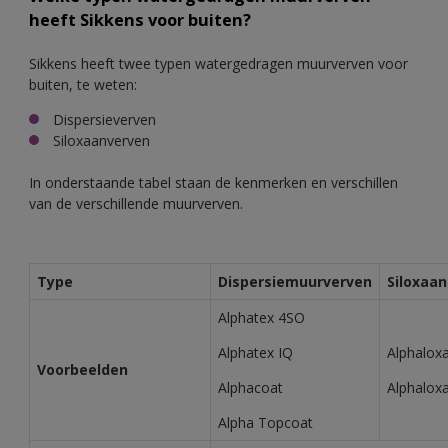
heeft Sikkens voor buiten?
Sikkens heeft twee typen watergedragen muurverven voor
buiten, te weten:
Dispersieverven
Siloxaanverven
In onderstaande tabel staan de kenmerken en verschillen
van de verschillende muurverven.
Type
Dispersiemuurverven
Siloxaa
Alphatex 4SO
Alphatex IQ
Alphalox
Voorbeelden
Alphacoat
Alphaloxa
Alpha Topcoat