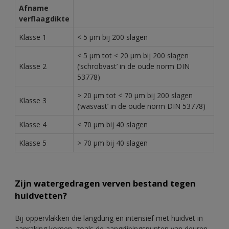
Afname
verflaagdikte
Klasse 1
< 5 µm bij 200 slagen
< 5 µm tot < 20 µm bij 200 slagen
Klasse 2
(‘schrobvast’ in de oude norm DIN
53778)
> 20 µm tot < 70 µm bij 200 slagen
Klasse 3
(‘wasvast’ in de oude norm DIN 53778)
Klasse 4
< 70 µm bij 40 slagen
Klasse 5
> 70 µm bij 40 slagen
Zijn watergedragen verven bestand tegen
huidvetten?
Bij oppervlakken die langdurig en intensief met huidvet in
aanraking komen, zoals de aangrijpingspunten van deuren,