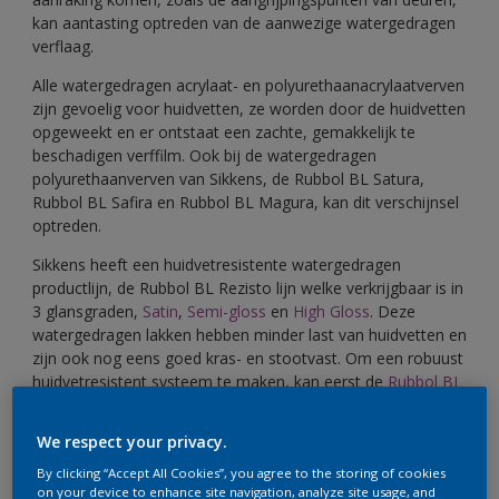
kan aantasting optreden van de aanwezige watergedragen
verflaag.
Alle watergedragen acrylaat- en polyurethaanacrylaatverven
zijn gevoelig voor huidvetten, ze worden door de huidvetten
opgeweekt en er ontstaat een zachte, gemakkelijk te
beschadigen verffilm. Ook bij de watergedragen
polyurethaanverven van Sikkens, de Rubbol BL Satura,
Rubbol BL Safira en Rubbol BL Magura, kan dit verschijnsel
optreden.
Sikkens heeft een huidvetresistente watergedragen
productlijn, de Rubbol BL Rezisto lijn welke verkrijgbaar is in
3 glansgraden,
Satin
,
Semi-gloss
en
High Gloss
. Deze
watergedragen lakken hebben minder last van huidvetten en
zijn ook nog eens goed kras- en stootvast. Om een robuust
huidvetresistent systeem te maken, kan eerst de
Rubbol BL
Rezisto Primer
aangebracht worden
We respect your privacy.
By clicking “Accept All Cookies”, you agree to the storing of cookies
Welke Sikkens coating is decontamineerbaar?
on your device to enhance site navigation, analyze site usage, and