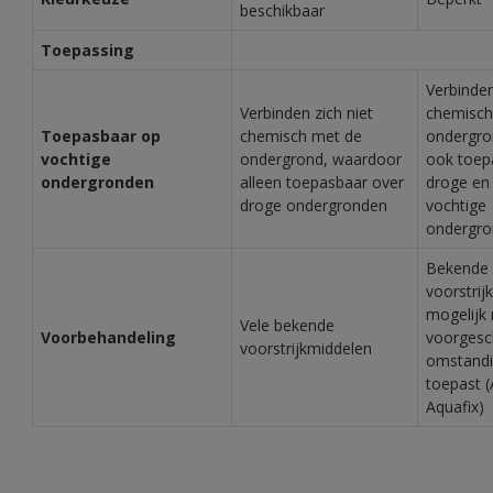
beschikbaar
Toepassing
Verbinden
Verbinden zich niet
chemisch
Toepasbaar op
chemisch met de
ondergro
vochtige
ondergrond, waardoor
ook toep
ondergronden
alleen toepasbaar over
droge en 
droge ondergronden
vochtige
ondergr
Bekende
voorstrij
mogelijk 
Vele bekende
Voorbehandeling
voorgesc
voorstrijkmiddelen
omstand
toepast (
Aquafix)