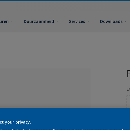
euren
Duurzaamheid
Services
Downloads
E
ct your privacy.
G
lecteerd