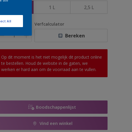
e site
500 ML
1 L
2,5 L
ect All
antal
Verfcalculator
Bereken
Op dit moment is het niet mogelijk dit product online
te bestellen. Houd de website in de gaten, we
werken er hard aan om de voorraad aan te vullen.
Boodschappenlijst
Vind een winkel