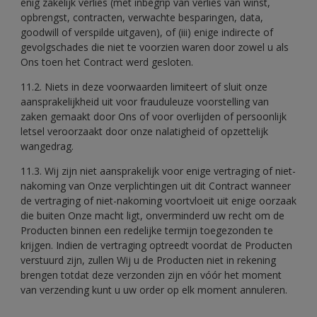
enig zakelijk verlies (met inbegrip van verlies van winst,
opbrengst, contracten, verwachte besparingen, data,
goodwill of verspilde uitgaven), of (iii) enige indirecte of
gevolgschades die niet te voorzien waren door zowel u als
Ons toen het Contract werd gesloten.
11.2. Niets in deze voorwaarden limiteert of sluit onze
aansprakelijkheid uit voor frauduleuze voorstelling van
zaken gemaakt door Ons of voor overlijden of persoonlijk
letsel veroorzaakt door onze nalatigheid of opzettelijk
wangedrag.
11.3. Wij zijn niet aansprakelijk voor enige vertraging of niet-
nakoming van Onze verplichtingen uit dit Contract wanneer
de vertraging of niet-nakoming voortvloeit uit enige oorzaak
die buiten Onze macht ligt, onverminderd uw recht om de
Producten binnen een redelijke termijn toegezonden te
krijgen. Indien de vertraging optreedt voordat de Producten
verstuurd zijn, zullen Wij u de Producten niet in rekening
brengen totdat deze verzonden zijn en vóór het moment
van verzending kunt u uw order op elk moment annuleren.