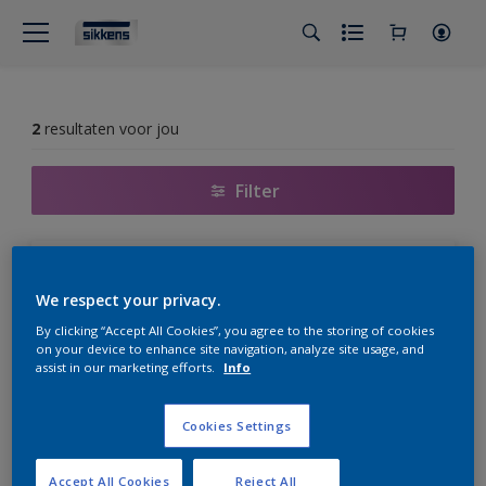
2
resultaten voor jou
Filter
Redox BL Metal Protect Satin
We respect your privacy.
Eén-pot-systeem: hechtprimer,
By clicking “Accept All Cookies”, you agree to the storing of cookies
tussen- en afwerklaag
on your device to enhance site navigation, analyze site usage, and
assist in our marketing efforts.
Info
Toepasbaar op verschillende
ondergronden
Corrosiewerend
Cookies Settings
Accept All Cookies
Reject All