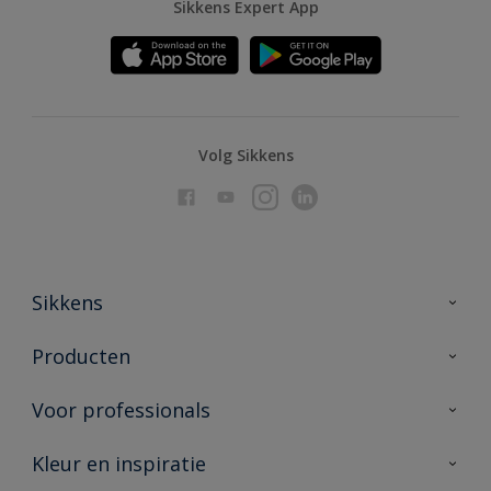
Sikkens Expert App
Volg Sikkens
Sikkens
Over Sikkens
Producten
AkzoNobel
Producten voor binnen
Voor professionals
Duurzaamheid
Producten voor buiten
Veelgestelde vragen
Advies & service
Kleur en inspiratie
Vind je verkooppunt
Contact
Sikkens academy