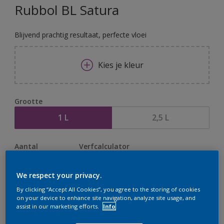
Rubbol BL Satura
Blijvend prachtig resultaat, perfecte vloei
Kies je kleur
Grootte
1 L
2,5 L
Aantal
Verfcalculator
Bereken
We respect your privacy.
By clicking “Accept All Cookies”, you agree to the storing of cookies
on your device to enhance site navigation, analyze site usage, and
Op dit moment is het niet mogelijk dit product online
assist in our marketing efforts.
Info
te bestellen. Houd de website in de gaten, we werken
er hard aan om de voorraad aan te vullen.