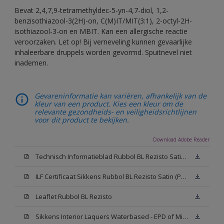
Bevat 2,4,7,9-tetramethyldec-5-yn-4,7-diol, 1,2-
benzisothiazool-3(2H)-on, C(M)IT/MIT(3:1), 2-octyl-2H-
isothiazool-3-on en MBIT. Kan een allergische reactie
veroorzaken. Let op! Bij verneveling kunnen gevaarlijke
inhaleerbare druppels worden gevormd. Spuitnevel niet
inademen.
Gevareninformatie kan variëren, afhankelijk van de
kleur van een product. Kies een kleur om de
relevante gezondheids- en veiligheidsrichtlijnen
voor dit product te bekijken.
Download Adobe Reader
Technisch Informatieblad Rubbol BL Rezisto Satin (PDF)
ILF Certificaat Sikkens Rubbol BL Rezisto Satin (PDF)
Leaflet Rubbol BL Rezisto
Sikkens Interior Laquers Waterbased - EPD of Milieuproductverklaring