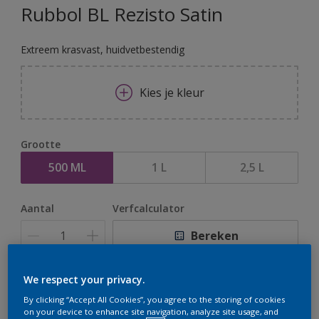
Rubbol BL Rezisto Satin
Extreem krasvast, huidvetbestendig
Kies je kleur
Grootte
500 ML
1 L
2,5 L
Aantal
Verfcalculator
Bereken
We respect your privacy.
Op dit moment is het niet mogelijk dit product online
By clicking “Accept All Cookies”, you agree to the storing of cookies
te bestellen. Houd de website in de gaten, we werken
on your device to enhance site navigation, analyze site usage, and
er hard aan om de voorraad aan te vullen.