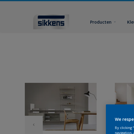
Producten
Kl
We respe
By clicking
navigation, 