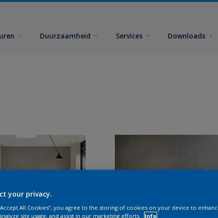
euren
Duurzaamheid
Services
Downloads
ct your privacy.
 “Accept All Cookies”, you agree to the storing of cookies on your device to enhanc
analyze site usage, and assist in our marketing efforts.
Info