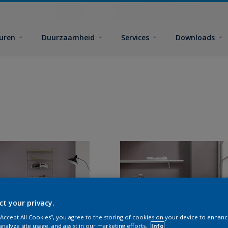
euren
Duurzaamheid
Services
Downloads
ct your privacy.
 “Accept All Cookies”, you agree to the storing of cookies on your device to enhanc
analyze site usage, and assist in our marketing efforts.
Info