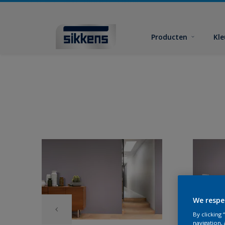
Producten
Kl
We respe
By clicking
navigation, 