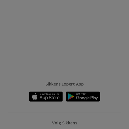
Sikkens Expert App
Volg Sikkens