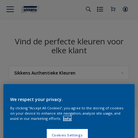
Vind de perfecte kleuren voor
elke klant
Sikkens Authentieke Kleuren
Sikkens
We respect your privacy.
Sikkens Kleuren van het Jaar 2026 - The Rhythm of Blues
By clicking “Accept All Cookies”, you agree to the storing of cookies
Sikkens Colour Futures 2025
on your device to enhance site navigation, analyze site usage, and
assist in our marketing efforts.
Info
Sikkens RIJKS Kleuren
Filters
Cookies Settings