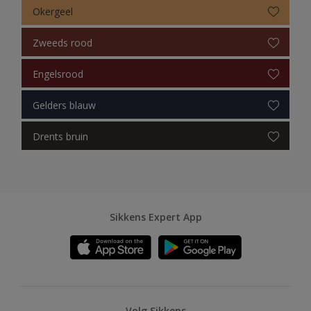
Sikkens Erkende Kleuren (Painters)
Okergeel
Sikkens Cetol
Zweeds rood
Sikkens Van Gogh Collectie kleuren
Engelsrood
Sikkens Colour Futures 2024
Gelders blauw
Sikkens Colour Futures 2023
Drents bruin
Sikkens Colour Futures 2022
Sikkens Colour Futures 2021
Colour Futures 2020
Sikkens Expert App
Sikkens Colour Futures 2019
Sikkens Colour Futures 2018
Sikkens Colour Futures 2017
Volg Sikkens