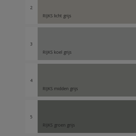
Sikkens 200 Kleuren vo
2
RIJKS licht grijs
Sikkens Erkende Kleure
Sikkens Cetol
Sikkens Van Gogh Colle
3
RIJKS koel grijs
Sikkens Colour Future
Sikkens Colour Future
4
Sikkens Colour Future
RIJKS midden grijs
Sikkens Colour Future
Colour Futures 2020
5
Sikkens Colour Future
RIJKS groen grijs
Sikkens Colour Future