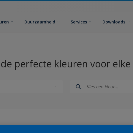
euren
Duurzaamheid
Services
Downloads
 de perfecte kleuren voor elke 
n
Sikkens Kleuren van het Jaar 2026 - The Rhythm of Blues
s 2025