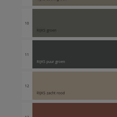
10
RIJKS groen
11
RIJKS puur groen
12
RIJKS zacht rood