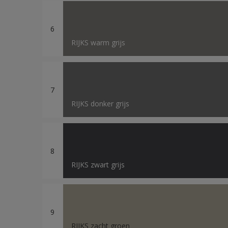
Sikkens Colour Future
6
RIJKS warm grijs
7
RIJKS donker grijs
8
RIJKS zwart grijs
9
RIJKS zacht groen