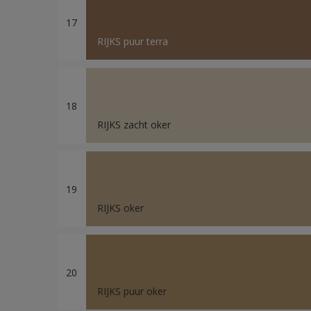
17
RIJKS puur terra
18
RIJKS zacht oker
19
RIJKS oker
20
RIJKS puur oker