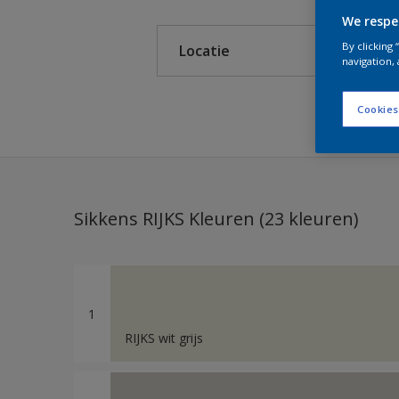
Sikkens RIJKS Kleuren
We respe
By clicking
Locatie
Sikkens Authentieke Kl
navigation, 
Sikkens Modern Klassi
Binnen
Cookies
Sikkens 5051
Buiten
Sikkens Alpha 501 Exte
Sikkens ACC naar RAL
Sikkens RIJKS Kleuren (23 kleuren)
Sikkens Kleurselectie K
Sikkens Kleurselectie G
Sikkens Kleurselectie W
1
RIJKS wit grijs
Sikkens Gezondheidsz
Sikkens Alpha Metallic