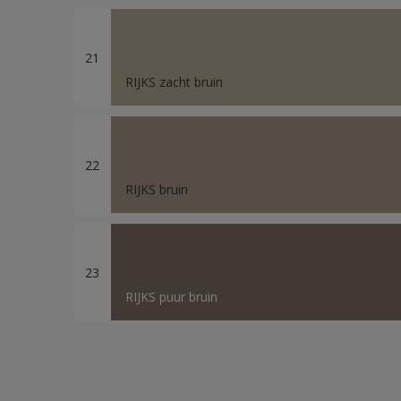
21
RIJKS zacht bruin
22
RIJKS bruin
23
RIJKS puur bruin