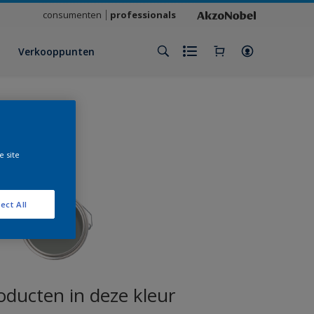
consumenten
professionals
Verkooppunten
e site
ect All
oducten in deze kleur