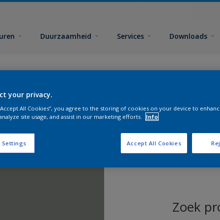
euren
Duurzaamheid
Services
Downloads
ct your privacy.
 “Accept All Cookies”, you agree to the storing of cookies on your device to enhanc
analyze site usage, and assist in our marketing efforts.
Info
 Settings
Accept All Cookies
Rej
Zoek pr