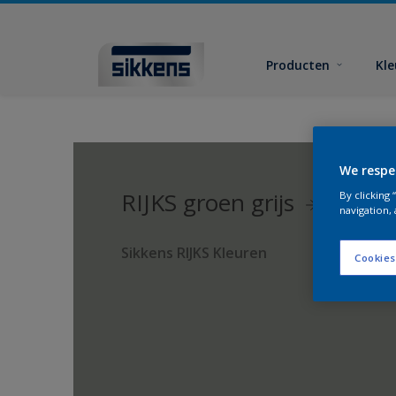
Producten
Kl
We respe
RIJKS groen grijs
By clicking
navigation, 
Sikkens RIJKS Kleuren
Cookies