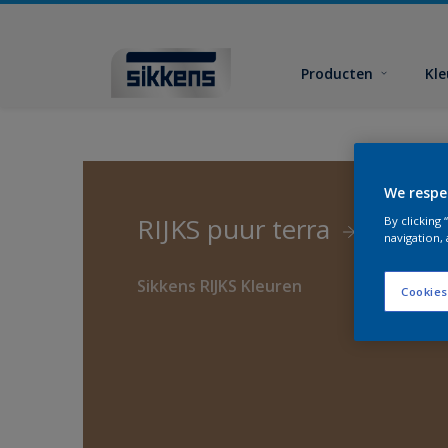
Producten
Kl
We respe
RIJKS puur terra
By clicking
navigation, 
Sikkens RIJKS Kleuren
Cookies