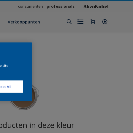
consumenten
professionals
Verkooppunten
e site
ect All
oducten in deze kleur