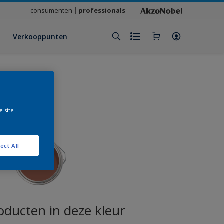
consumenten
professionals
Verkooppunten
e site
ect All
oducten in deze kleur