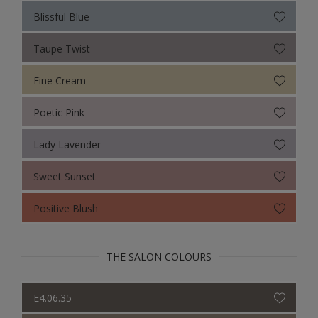
Blissful Blue
Taupe Twist
Fine Cream
Poetic Pink
Lady Lavender
Sweet Sunset
Positive Blush
THE SALON COLOURS
E4.06.35