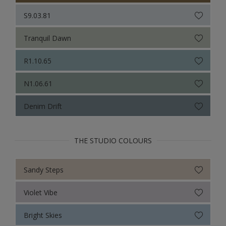
S9.03.81
Tranquil Dawn
R1.10.65
N1.06.61
Denim Drift
THE STUDIO COLOURS
Sandy Steps
Violet Vibe
Bright Skies