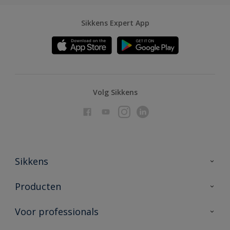
Sikkens Expert App
Volg Sikkens
Sikkens
Over Sikkens
Producten
AkzoNobel
Producten voor binnen
Voor professionals
Duurzaamheid
Producten voor buiten
Veelgestelde vragen