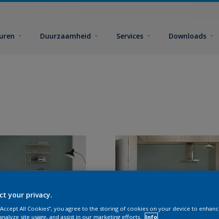
euren
Duurzaamheid
Services
Downloads
ct your privacy.
 “Accept All Cookies”, you agree to the storing of cookies on your device to enhanc
analyze site usage, and assist in our marketing efforts.
Info