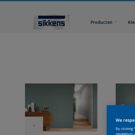
Producten
Kl
We respe
By clicking
navigation, 