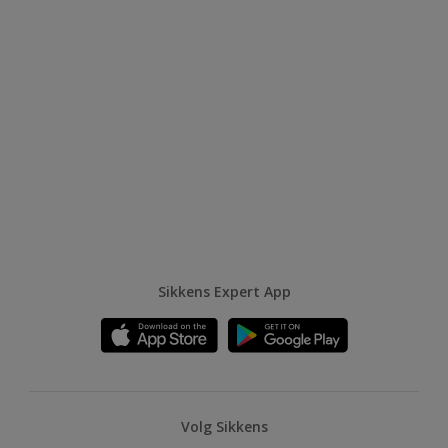
Sikkens Expert App
Volg Sikkens