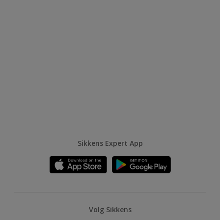
Sikkens Expert App
Volg Sikkens