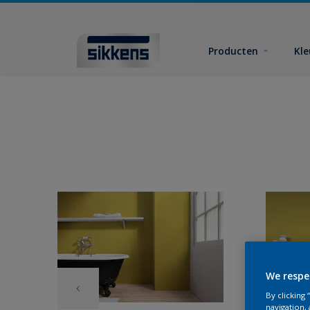
Producten
Kl
We respe
By clicking
navigation, 