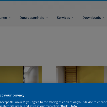
euren
Duurzaamheid
Services
Downloads
ct your privacy.
 “Accept All Cookies”, you agree to the storing of cookies on your device to enhanc
analyze site usage, and assist in our marketing efforts.
Info