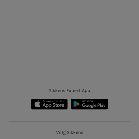
Sikkens Expert App
Volg Sikkens