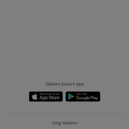
Sikkens Expert App
Volg Sikkens