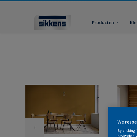
Producten
Kl
We respe
By clicking
navigation, 