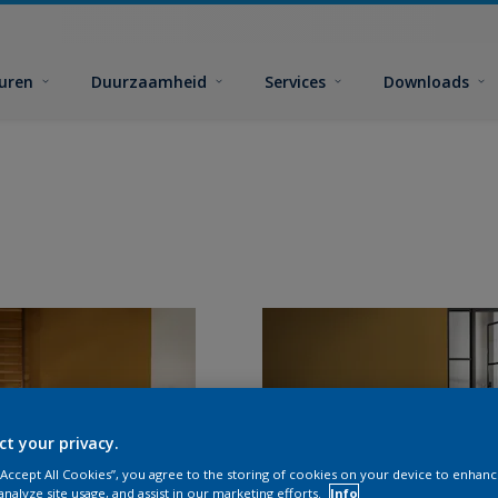
euren
Duurzaamheid
Services
Downloads
ct your privacy.
 “Accept All Cookies”, you agree to the storing of cookies on your device to enhanc
analyze site usage, and assist in our marketing efforts.
Info