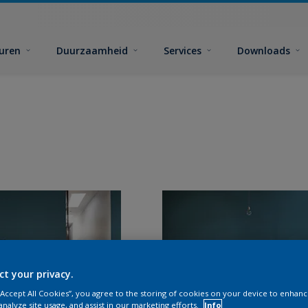
euren
Duurzaamheid
Services
Downloads
ct your privacy.
 “Accept All Cookies”, you agree to the storing of cookies on your device to enhanc
analyze site usage, and assist in our marketing efforts.
Info