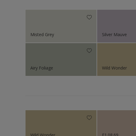
Sikkens Kleurselectie W
Sikkens Gezondheidsz
Sikkens 200 Kleuren vo
Misted Grey
Silver Mauve
Sikkens Erkende Kleure
Sikkens Van Gogh Colle
Sikkens Colour Future
Airy Foliage
Wild Wonder
Sikkens Colour Future
Sikkens Colour Future
Sikkens Colour Future
Colour Futures 2020
Sikkens Colour Future
Wild Wonder
E1.08.69