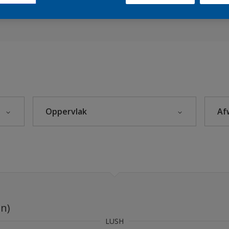
es 2023
Sikkens Kleuren van het Jaar 2026 - The Rhythm of Blues
s 2025
Oppervlak
Af
euren
eke Kleuren
Beton
Hout
Kunststof
leuren
Metaal
en)
Steenachtig
rijzen
LUSH