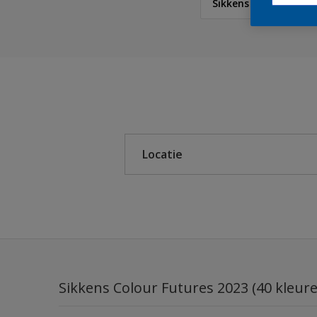
Sikkens Colour Futur
Sikkens
Sikkens Colour Future
Sikkens RIJKS Kleuren
Locatie
Sikkens Authentieke Kl
Sikkens Modern Klassi
Binnen
Sikkens 5051
Buiten
Sikkens ACC naar RAL
Sikkens Kleurselectie K
Sikkens Colour Futures 2023 (40 kleur
Sikkens Kleurselectie G