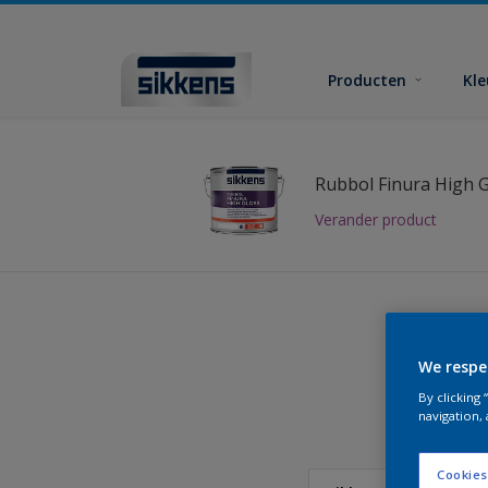
Producten
Kl
Rubbol Finura High 
Verander product
We respe
Vind
By clicking
navigation, 
Cookies