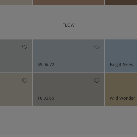
FLOW
S9.06.72
Bright Skies
F0.03.66
Wild Wonder