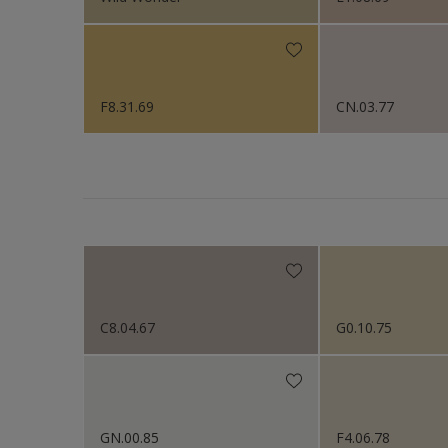
Sikkens Colour Future
F8.31.69
CN.03.77
C8.04.67
G0.10.75
GN.00.85
F4.06.78