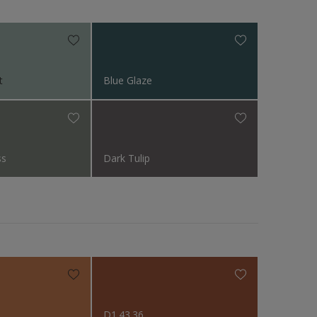
N.v.t
t
Blue Glaze
ss
Dark Tulip
D1.43.36