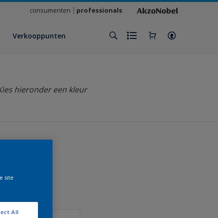
consumenten
professionals
Verkooppunten
Kies hieronder een kleur
klant
e site
ect All