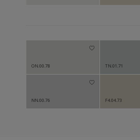
ON.00.78
TN.01.71
NN.00.76
F4.04.73