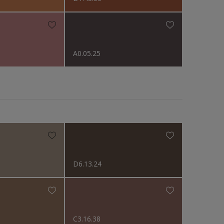
A0.05.25
d
D6.13.24
C3.16.38