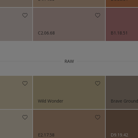
s 2018
C2.06.68
B1.18.51
RAW
Wild Wonder
Brave Groun
E2.17.58
D9.19.42