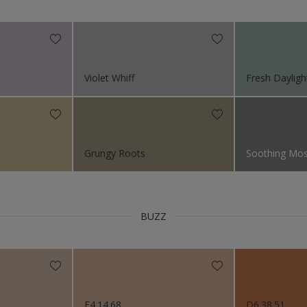
Niet van toepassing
itten
org
or het Interieur
Violet Whiff
Fresh Dayligh
n (Painters)
ctie kleuren
s 2024
Grungy Roots
Soothing Mo
s 2023
s 2022
BUZZ
s 2021
s 2019
E4.14.68
D6.38.51