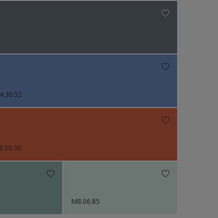
4.30.52
8.50.50
M8.06.85