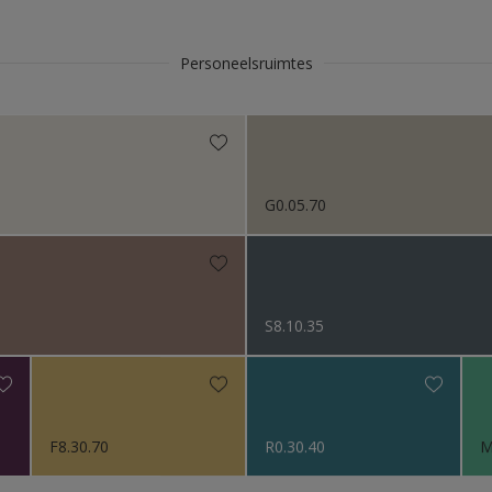
Personeelsruimtes
G0.05.70
S8.10.35
F8.30.70
R0.30.40
M