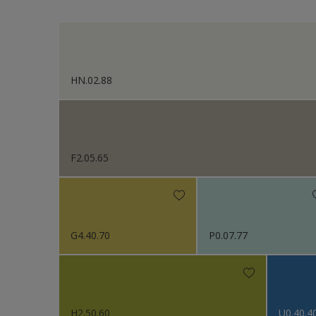
Sikkens Kleurselectie W
Sikkens Gezondheidsz
Sikkens 200 Kleuren vo
HN.02.88
Sikkens Erkende Kleure
Sikkens Van Gogh Colle
Sikkens Colour Future
F2.05.65
Sikkens Colour Future
Sikkens Colour Future
G4.40.70
P0.07.77
Sikkens Colour Future
Colour Futures 2020
Sikkens Colour Future
H2.50.60
U0.40.4