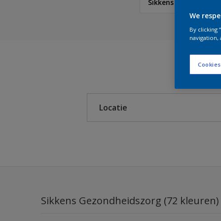
Sikkens Gezondheids
We respe
Sikkens
By clicking
navigation, 
Cookies
Sikkens Colour Future
Sikkens RIJKS Kleuren
Locatie
Sikkens Authentieke Kl
Sikkens Modern Klassi
Binnen
Sikkens 5051
Buiten
Sikkens ACC naar RAL
Sikkens Kleurselectie K
Sikkens Gezondheidszorg (72 kleuren)
Sikkens Kleurselectie G