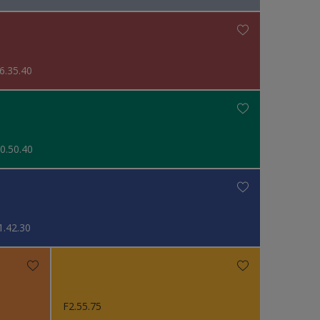
6.35.40
0.50.40
1.42.30
F2.55.75