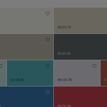
Niet van toepassing
itten
org
or het Interieur
G0.05.75
n (Painters)
ctie kleuren
s 2024
S0.05.35
s 2023
s 2022
Q0.30.60
W0.04.78
C
s 2021
s 2019
0
B6.50.40