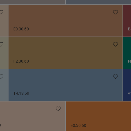
E0.30.60
B
F2.30.60
N
T4.18.59
V
2
E0.50.60