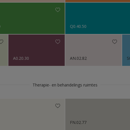
0
Q0.40.50
A0.20.30
AN.02.82
S
Therapie- en behandelings ruimtes
FN.02.77