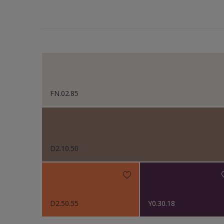
FN.02.85
D2.10.50
D2.50.55
Y0.30.18