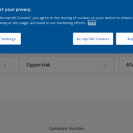
zorg
ct your privacy.
 “Accept All Cookies”, you agree to the storing of cookies on your device to enhanc
analyze site usage, and assist in our marketing efforts.
Info
Sikkens Kleuren van het Jaar 2026 - The Rhythm of Blues
 Settings
Accept All Cookies
Rej
s 2025
Oppervlak
Af
euren
eke Kleuren
Beton
Hout
Kunststof
leuren
Metaal
Steenachtig
rijzen
Openbare Ruimtes