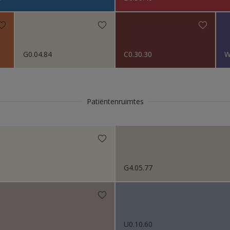
s 2018
G0.04.84
C0.30.30
W
Patiëntenruimtes
G4.05.77
U0.10.60