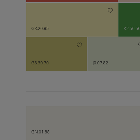
G8.20.85
K2.50.5
G8.30.70
J0.07.82
GN.01.88