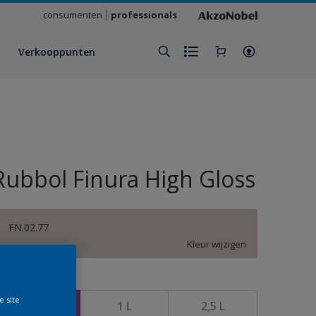
consumenten
professionals
Verkooppunten
Rubbol Finura High Gloss
FN.02.77
Kleur wijzigen
rootte
e site
500 ML
1 L
2,5 L