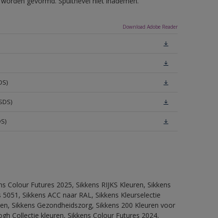
ls worden gevormd. Spuitnevel niet inademen.
Download Adobe Reader
DS)
SDS)
DS)
ns Colour Futures 2025, Sikkens RIJKS Kleuren, Sikkens
 5051, Sikkens ACC naar RAL, Sikkens Kleurselectie
itten, Sikkens Gezondheidszorg, Sikkens 200 Kleuren voor
ogh Collectie kleuren, Sikkens Colour Futures 2024,