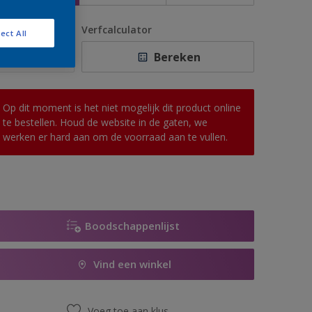
antal
Verfcalculator
ect All
Bereken
Op dit moment is het niet mogelijk dit product online
te bestellen. Houd de website in de gaten, we
werken er hard aan om de voorraad aan te vullen.
Boodschappenlijst
Vind een winkel
Voeg toe aan klus