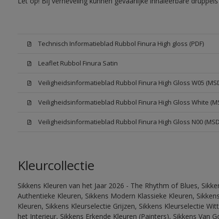
Let op! Bij verneveling kunnen gevaarlijke inhaleerbare druppe
Technisch Informatieblad Rubbol Finura High gloss (PDF)
Leaflet Rubbol Finura Satin
Veiligheidsinformatieblad Rubbol Finura High Gloss W05 (MS
Veiligheidsinformatieblad Rubbol Finura High Gloss White (M
Veiligheidsinformatieblad Rubbol Finura High Gloss N00 (MS
Kleurcollectie
Sikkens Kleuren van het Jaar 2026 - The Rhythm of Blues, Sikke
Authentieke Kleuren, Sikkens Modern Klassieke Kleuren, Sikkens
Kleuren, Sikkens Kleurselectie Grijzen, Sikkens Kleurselectie W
het Interieur, Sikkens Erkende Kleuren (Painters), Sikkens Van G