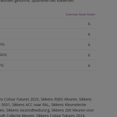
ls worden gevormd. Spuitnevel niet inademen.
Download Adobe Reader
DS)
SDS)
DS)
ns Colour Futures 2025, Sikkens RIJKS Kleuren, Sikkens
 5051, Sikkens ACC naar RAL, Sikkens Kleurselectie
itten, Sikkens Gezondheidszorg, Sikkens 200 Kleuren voor
ogh Collectie kleuren, Sikkens Colour Futures 2024,