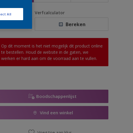
antal
Verfcalculator
ect All
Bereken
Op dit moment is het niet mogelijk dit product online
te bestellen. Houd de website in de gaten, we
werken er hard aan om de voorraad aan te vullen.
Boodschappenlijst
Vind een winkel
Voeg toe aan klus