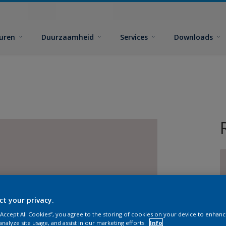
euren
Duurzaamheid
Services
Downloads
ct your privacy.
G
 “Accept All Cookies”, you agree to the storing of cookies on your device to enhanc
analyze site usage, and assist in our marketing efforts.
Info