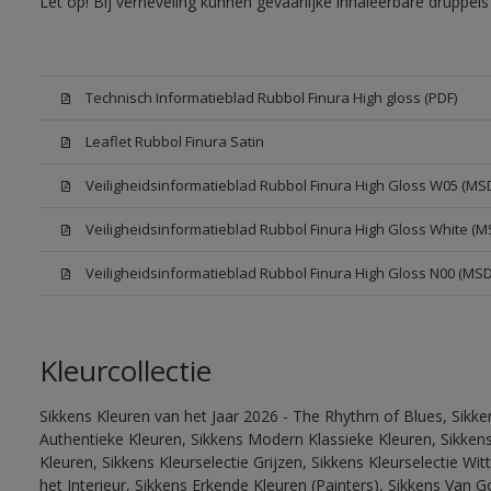
Let op! Bij verneveling kunnen gevaarlijke inhaleerbare druppe
Technisch Informatieblad Rubbol Finura High gloss (PDF)
Leaflet Rubbol Finura Satin
Veiligheidsinformatieblad Rubbol Finura High Gloss W05 (MS
Veiligheidsinformatieblad Rubbol Finura High Gloss White (M
Veiligheidsinformatieblad Rubbol Finura High Gloss N00 (MS
Kleurcollectie
Sikkens Kleuren van het Jaar 2026 - The Rhythm of Blues, Sikke
Authentieke Kleuren, Sikkens Modern Klassieke Kleuren, Sikkens
Kleuren, Sikkens Kleurselectie Grijzen, Sikkens Kleurselectie W
het Interieur, Sikkens Erkende Kleuren (Painters), Sikkens Van G