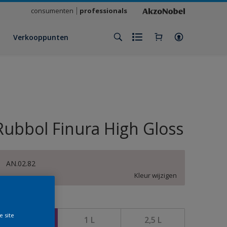
consumenten
professionals
Verkooppunten
Rubbol Finura High Gloss
AN.02.82
Kleur wijzigen
rootte
e site
500 ML
1 L
2,5 L