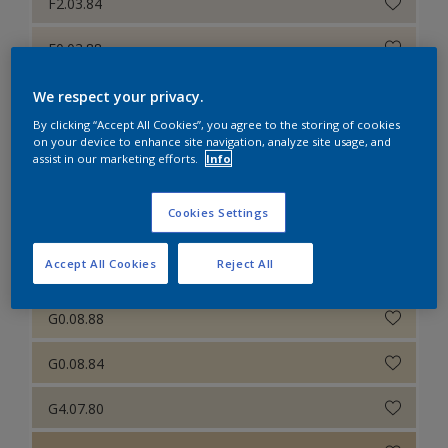
F2.03.84
E0.03.88
F2.06.84
We respect your privacy.
By clicking “Accept All Cookies”, you agree to the storing of cookies
E8.10.80
on your device to enhance site navigation, analyze site usage, and
assist in our marketing efforts.
Info
E8.10.75
Cookies Settings
E0.11.67
Accept All Cookies
Reject All
F6.09.86
G0.08.88
G0.08.84
G4.07.80