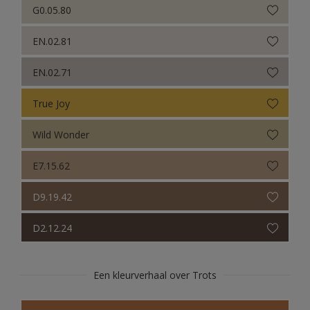
G0.05.80
EN.02.81
EN.02.71
True Joy
Wild Wonder
E7.15.62
D9.19.42
D2.12.24
Een kleurverhaal over Trots