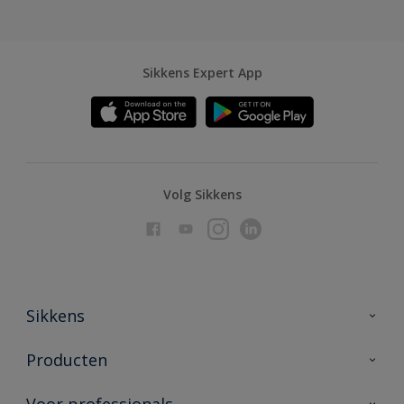
Sikkens Expert App
Volg Sikkens
Sikkens
Over Sikkens
Producten
AkzoNobel
Producten voor binnen