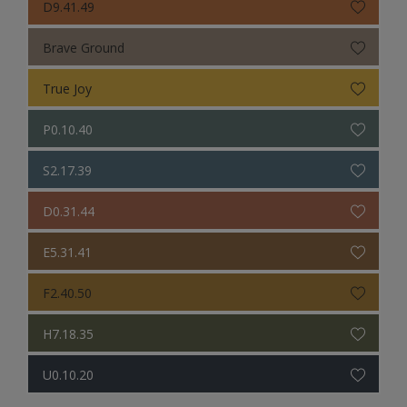
D9.41.49
Brave Ground
True Joy
P0.10.40
S2.17.39
D0.31.44
E5.31.41
F2.40.50
H7.18.35
U0.10.20