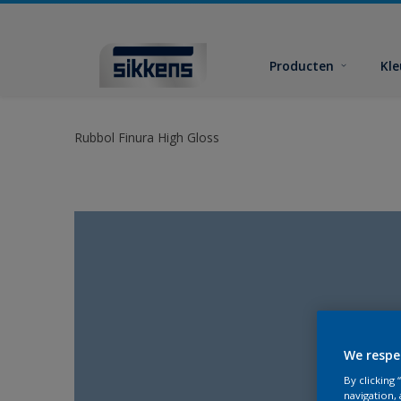
Producten
Kl
Rubbol Finura High Gloss
We respe
By clicking
navigation, 