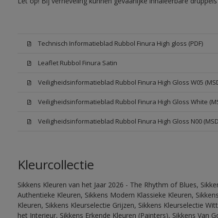
Let op! Bij verneveling kunnen gevaarlijke inhaleerbare druppe
Technisch Informatieblad Rubbol Finura High gloss (PDF)
Leaflet Rubbol Finura Satin
Veiligheidsinformatieblad Rubbol Finura High Gloss W05 (MS
Veiligheidsinformatieblad Rubbol Finura High Gloss White (M
Veiligheidsinformatieblad Rubbol Finura High Gloss N00 (MS
Kleurcollectie
Sikkens Kleuren van het Jaar 2026 - The Rhythm of Blues, Sikke
Authentieke Kleuren, Sikkens Modern Klassieke Kleuren, Sikkens
Kleuren, Sikkens Kleurselectie Grijzen, Sikkens Kleurselectie W
het Interieur, Sikkens Erkende Kleuren (Painters), Sikkens Van G