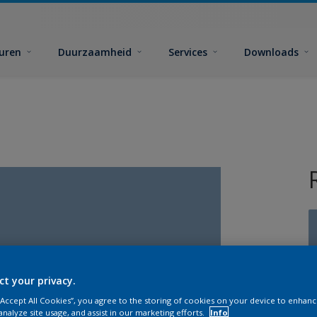
euren
Duurzaamheid
Services
Downloads
ct your privacy.
G
 “Accept All Cookies”, you agree to the storing of cookies on your device to enhanc
analyze site usage, and assist in our marketing efforts.
Info