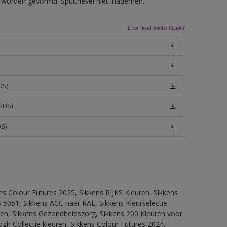
ls worden gevormd. Spuitnevel niet inademen.
Download Adobe Reader
DS)
SDS)
DS)
ns Colour Futures 2025, Sikkens RIJKS Kleuren, Sikkens
 5051, Sikkens ACC naar RAL, Sikkens Kleurselectie
itten, Sikkens Gezondheidszorg, Sikkens 200 Kleuren voor
ogh Collectie kleuren, Sikkens Colour Futures 2024,