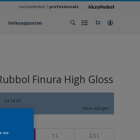
consumenten
professionals
Verkooppunten
Rubbol Finura High Gloss
T4.18.59
Kleur wijzigen
rootte
e site
500 ML
1 L
2,5 L