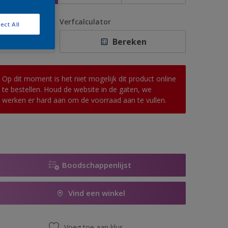
antal
Verfcalculator
ect All
Bereken
Op dit moment is het niet mogelijk dit product online
te bestellen. Houd de website in de gaten, we
werken er hard aan om de voorraad aan te vullen.
Boodschappenlijst
Vind een winkel
Voeg toe aan klus