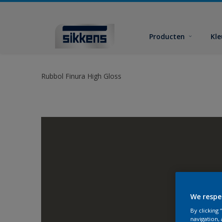
Producten
Kl
Rubbol Finura High Gloss
We respe
By clicking
navigation, 