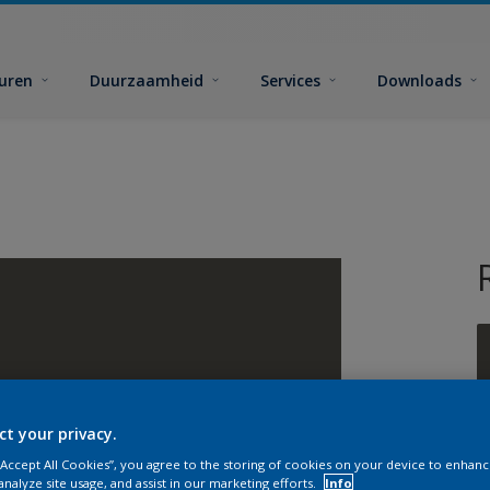
euren
Duurzaamheid
Services
Downloads
ct your privacy.
G
 “Accept All Cookies”, you agree to the storing of cookies on your device to enhanc
analyze site usage, and assist in our marketing efforts.
Info