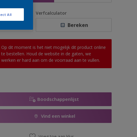
antal
Verfcalculator
ect All
Bereken
Op dit moment is het niet mogelijk dit product online
te bestellen. Houd de website in de gaten, we
werken er hard aan om de voorraad aan te vullen.
Boodschappenlijst
Vind een winkel
Voeg toe aan klus