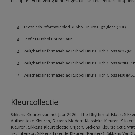
Let op! Bij verneveling kunnen gevaarlijke inhaleerbare druppe
Technisch Informatieblad Rubbol Finura High gloss (PDF)
Leaflet Rubbol Finura Satin
Veiligheidsinformatieblad Rubbol Finura High Gloss W05 (MS
Veiligheidsinformatieblad Rubbol Finura High Gloss White (M
Veiligheidsinformatieblad Rubbol Finura High Gloss N00 (MS
Kleurcollectie
Sikkens Kleuren van het Jaar 2026 - The Rhythm of Blues, Sikke
Authentieke Kleuren, Sikkens Modern Klassieke Kleuren, Sikkens
Kleuren, Sikkens Kleurselectie Grijzen, Sikkens Kleurselectie W
het Interieur, Sikkens Erkende Kleuren (Painters), Sikkens Van G