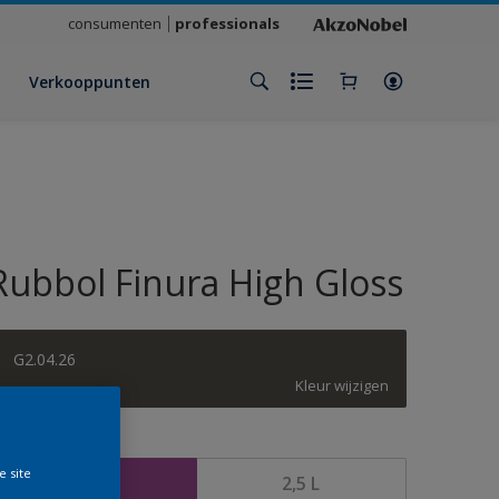
consumenten
professionals
Verkooppunten
Rubbol Finura High Gloss
G2.04.26
Kleur wijzigen
rootte
e site
1 L
2,5 L