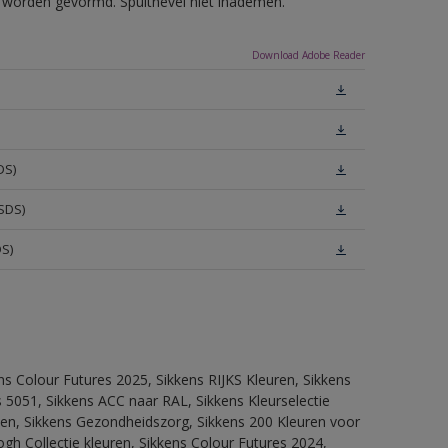
ls worden gevormd. Spuitnevel niet inademen.
Download Adobe Reader
DS)
SDS)
DS)
ns Colour Futures 2025, Sikkens RIJKS Kleuren, Sikkens
 5051, Sikkens ACC naar RAL, Sikkens Kleurselectie
itten, Sikkens Gezondheidszorg, Sikkens 200 Kleuren voor
ogh Collectie kleuren, Sikkens Colour Futures 2024,