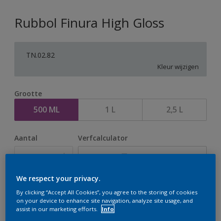
Rubbol Finura High Gloss
TN.02.82
Kleur wijzigen
Grootte
500 ML
1 L
2,5 L
Aantal
Verfcalculator
Bereken
We respect your privacy.
Op dit moment is het niet mogelijk dit product online
By clicking “Accept All Cookies”, you agree to the storing of cookies
on your device to enhance site navigation, analyze site usage, and
te bestellen. Houd de website in de gaten, we werken
assist in our marketing efforts.
Info
er hard aan om de voorraad aan te vullen.