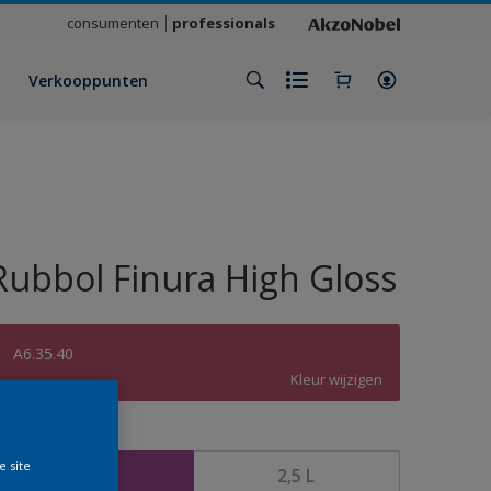
consumenten
professionals
Verkooppunten
Rubbol Finura High Gloss
A6.35.40
Kleur wijzigen
rootte
e site
1 L
2,5 L