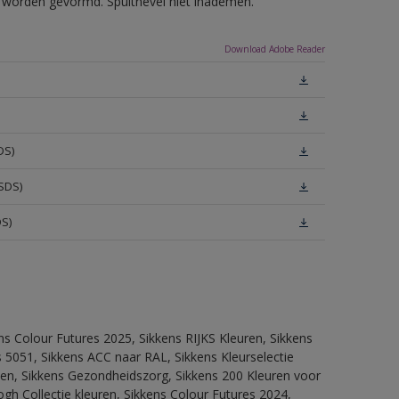
ls worden gevormd. Spuitnevel niet inademen.
Download Adobe Reader
DS)
SDS)
DS)
ns Colour Futures 2025, Sikkens RIJKS Kleuren, Sikkens
 5051, Sikkens ACC naar RAL, Sikkens Kleurselectie
itten, Sikkens Gezondheidszorg, Sikkens 200 Kleuren voor
ogh Collectie kleuren, Sikkens Colour Futures 2024,