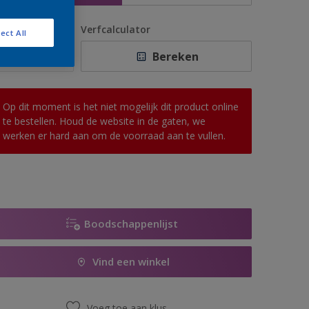
antal
Verfcalculator
ect All
Bereken
Op dit moment is het niet mogelijk dit product online
te bestellen. Houd de website in de gaten, we
werken er hard aan om de voorraad aan te vullen.
Boodschappenlijst
Vind een winkel
Voeg toe aan klus