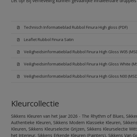
Let op! Bij verneveling kunnen gevaarlijke inhaleerbare druppe
Technisch Informatieblad Rubbol Finura High gloss (PDF)
Leaflet Rubbol Finura Satin
Veiligheidsinformatieblad Rubbol Finura High Gloss W05 (MS
Veiligheidsinformatieblad Rubbol Finura High Gloss White (M
Veiligheidsinformatieblad Rubbol Finura High Gloss N00 (MS
Kleurcollectie
Sikkens Kleuren van het Jaar 2026 - The Rhythm of Blues, Sikke
Authentieke Kleuren, Sikkens Modern Klassieke Kleuren, Sikkens
Kleuren, Sikkens Kleurselectie Grijzen, Sikkens Kleurselectie W
het Interieur, Sikkens Erkende Kleuren (Painters), Sikkens Van G