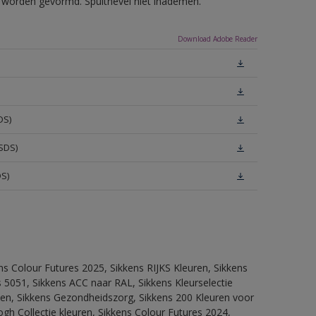
ls worden gevormd. Spuitnevel niet inademen.
Download Adobe Reader
DS)
SDS)
DS)
ns Colour Futures 2025, Sikkens RIJKS Kleuren, Sikkens
 5051, Sikkens ACC naar RAL, Sikkens Kleurselectie
itten, Sikkens Gezondheidszorg, Sikkens 200 Kleuren voor
ogh Collectie kleuren, Sikkens Colour Futures 2024,