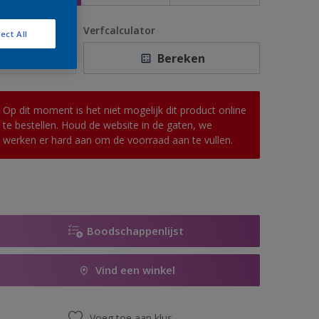
antal
Verfcalculator
ect All
Bereken
Op dit moment is het niet mogelijk dit product online
te bestellen. Houd de website in de gaten, we
werken er hard aan om de voorraad aan te vullen.
Boodschappenlijst
Vind een winkel
Voeg toe aan klus