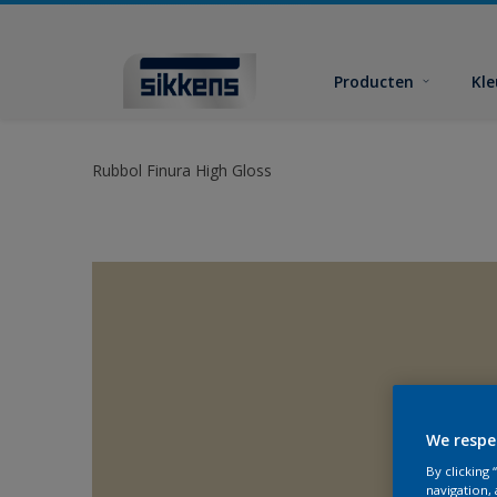
Producten
Kl
Rubbol Finura High Gloss
We respe
By clicking
navigation, 