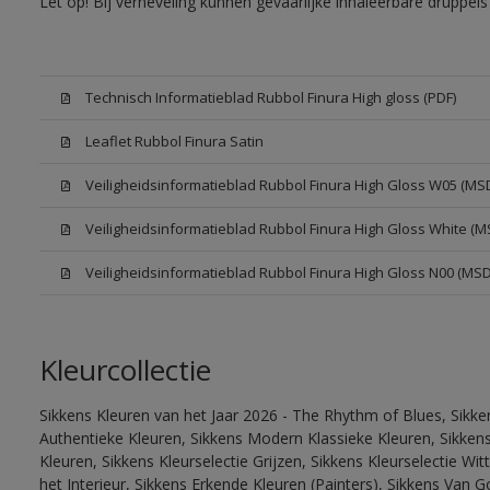
Let op! Bij verneveling kunnen gevaarlijke inhaleerbare druppe
Technisch Informatieblad Rubbol Finura High gloss (PDF)
Leaflet Rubbol Finura Satin
Veiligheidsinformatieblad Rubbol Finura High Gloss W05 (MS
Veiligheidsinformatieblad Rubbol Finura High Gloss White (M
Veiligheidsinformatieblad Rubbol Finura High Gloss N00 (MS
Kleurcollectie
Sikkens Kleuren van het Jaar 2026 - The Rhythm of Blues, Sikke
Authentieke Kleuren, Sikkens Modern Klassieke Kleuren, Sikkens
Kleuren, Sikkens Kleurselectie Grijzen, Sikkens Kleurselectie W
het Interieur, Sikkens Erkende Kleuren (Painters), Sikkens Van G