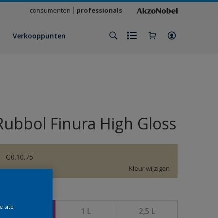
consumenten
professionals
Verkooppunten
Rubbol Finura High Gloss
G0.10.75
Kleur wijzigen
rootte
e site
500 ML
1 L
2,5 L