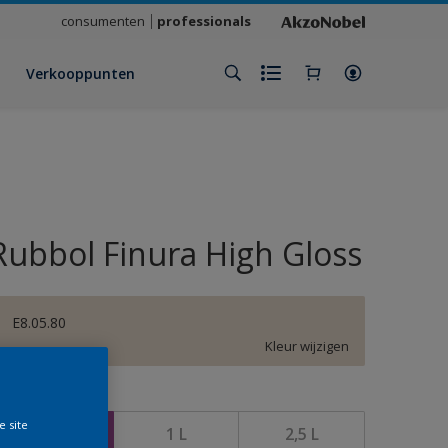
consumenten
professionals
Verkooppunten
Rubbol Finura High Gloss
E8.05.80
Kleur wijzigen
rootte
e site
500 ML
1 L
2,5 L