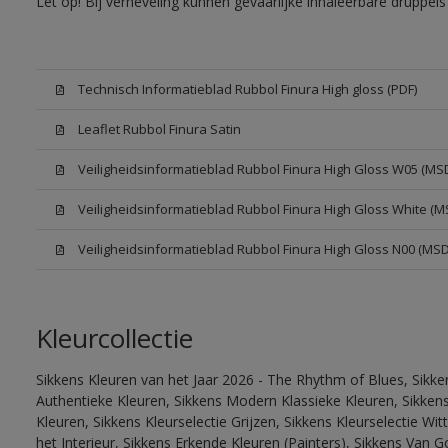
Let op! Bij verneveling kunnen gevaarlijke inhaleerbare druppe
Technisch Informatieblad Rubbol Finura High gloss (PDF)
Leaflet Rubbol Finura Satin
Veiligheidsinformatieblad Rubbol Finura High Gloss W05 (MS
Veiligheidsinformatieblad Rubbol Finura High Gloss White (M
Veiligheidsinformatieblad Rubbol Finura High Gloss N00 (MS
Kleurcollectie
Sikkens Kleuren van het Jaar 2026 - The Rhythm of Blues, Sikke
Authentieke Kleuren, Sikkens Modern Klassieke Kleuren, Sikkens
Kleuren, Sikkens Kleurselectie Grijzen, Sikkens Kleurselectie W
het Interieur, Sikkens Erkende Kleuren (Painters), Sikkens Van G