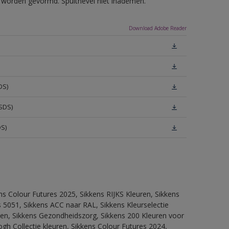
ls worden gevormd. Spuitnevel niet inademen.
Download Adobe Reader
DS)
SDS)
DS)
ns Colour Futures 2025, Sikkens RIJKS Kleuren, Sikkens
 5051, Sikkens ACC naar RAL, Sikkens Kleurselectie
itten, Sikkens Gezondheidszorg, Sikkens 200 Kleuren voor
ogh Collectie kleuren, Sikkens Colour Futures 2024,