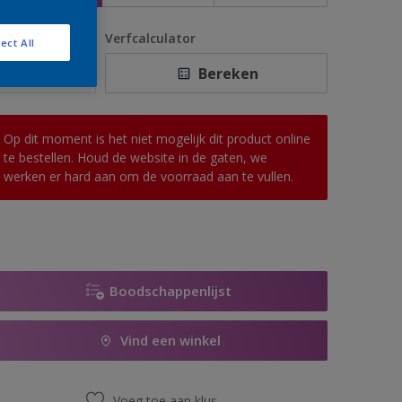
antal
Verfcalculator
ect All
Bereken
Op dit moment is het niet mogelijk dit product online
te bestellen. Houd de website in de gaten, we
werken er hard aan om de voorraad aan te vullen.
Boodschappenlijst
Vind een winkel
Voeg toe aan klus