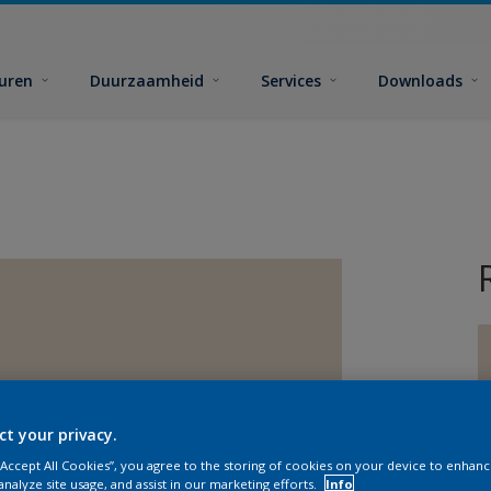
euren
Duurzaamheid
Services
Downloads
ct your privacy.
G
 “Accept All Cookies”, you agree to the storing of cookies on your device to enhanc
analyze site usage, and assist in our marketing efforts.
Info