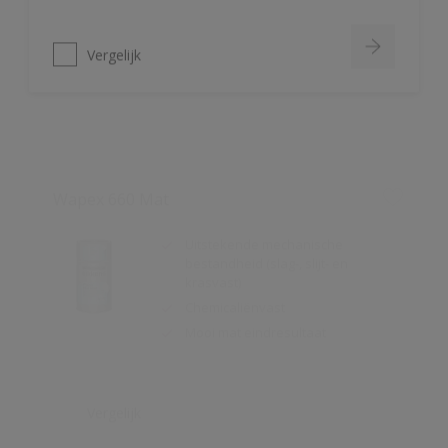
Vergelijk
Wapex 660 Mat
Uitstekende mechanische
bestandheid (slag-, slijt- en
krasvast)
Chemicaliënvast
Mooi mat eindresultaat
Vergelijk
Alphaloxan