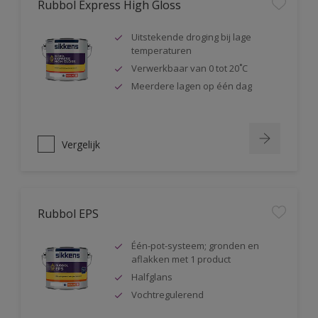
Rubbol Express High Gloss
Uitstekende droging bij lage
temperaturen
Verwerkbaar van 0 tot 20˚C
Meerdere lagen op één dag
Vergelijk
Rubbol EPS
Één-pot-systeem; gronden en
aflakken met 1 product
Halfglans
Vochtregulerend