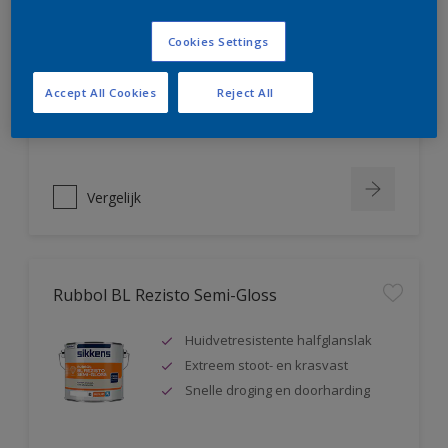
Rubbol BL Rezisto Mat
Cookies Settings
Extreem kras- en slijtvast
Huidvetresistente matte lak
Accept All Cookies
Reject All
Snelle droging en doorharding
Vergelijk
Rubbol BL Rezisto Semi-Gloss
Huidvetresistente halfglanslak
Extreem stoot- en krasvast
Snelle droging en doorharding