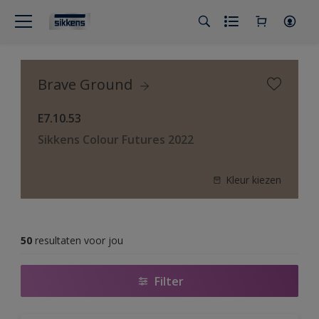
Brave Ground
E7.10.53
Sikkens Colour Futures 2022
Kleur kiezen
50
resultaten voor jou
Filter