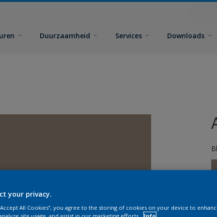
euren
Duurzaamheid
Services
Downloads
B
ct your privacy.
 “Accept All Cookies”, you agree to the storing of cookies on your device to enhanc
analyze site usage, and assist in our marketing efforts.
Info