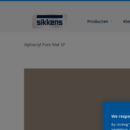
Producten
Kl
Alphacryl Pure Mat SF
We respe
By clicking
navigation, 