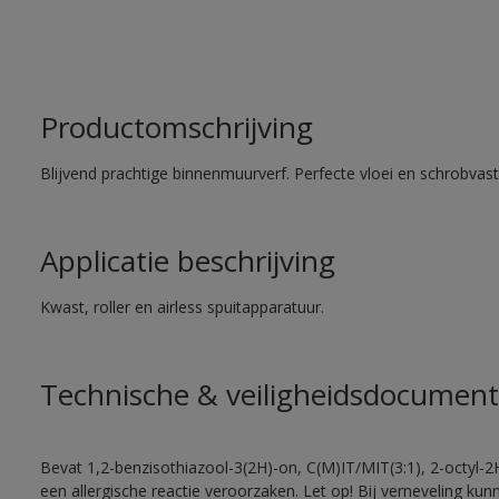
Productomschrijving
Blijvend prachtige binnenmuurverf. Perfecte vloei en schrobvas
Applicatie beschrijving
Kwast, roller en airless spuitapparatuur.
Technische & veiligheidsdocument
Bevat 1,2-benzisothiazool-3(2H)-on, C(M)IT/MIT(3:1), 2-octyl-2
een allergische reactie veroorzaken. Let op! Bij verneveling ku