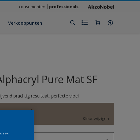
consumenten
professionals
Verkooppunten
Alphacryl Pure Mat SF
lijvend prachtig resultaat, perfecte vloei
Brave Ground
Kleur wijzigen
e site
1 L