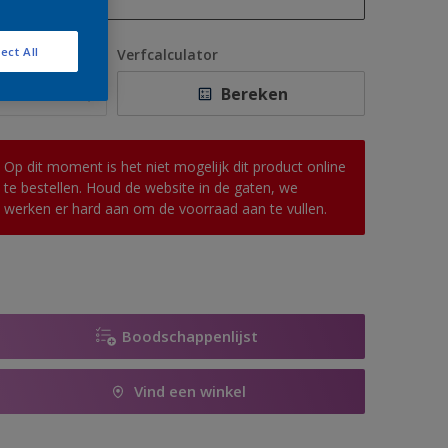
1 L
ect All
antal
Verfcalculator
2,5 L
Bereken
5 L
10 L
Op dit moment is het niet mogelijk dit product online
te bestellen. Houd de website in de gaten, we
werken er hard aan om de voorraad aan te vullen.
Boodschappenlijst
Vind een winkel