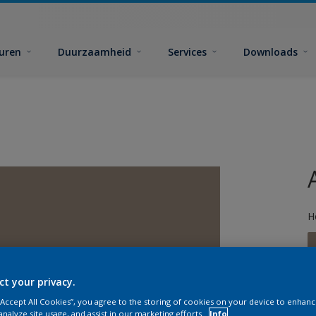
euren
Duurzaamheid
Services
Downloads
H
ct your privacy.
 “Accept All Cookies”, you agree to the storing of cookies on your device to enhanc
G
analyze site usage, and assist in our marketing efforts.
Info