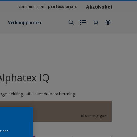
consumenten
professionals
Verkooppunten
Alphatex IQ
oge dekking, uitstekende bescherming
Brave Ground
Kleur wijzigen
e site
rootte