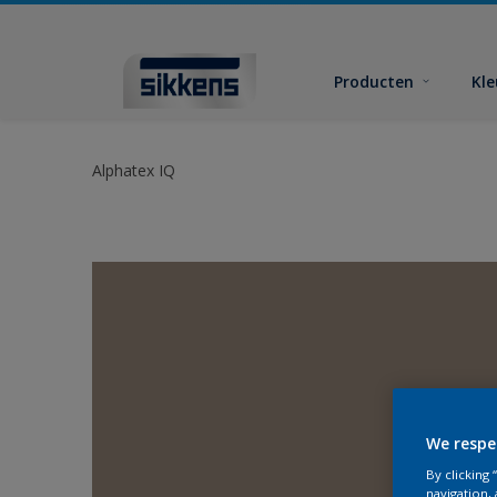
Producten
Kl
Alphatex IQ
We respe
By clicking
navigation, 