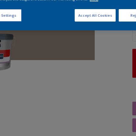
 Settings
Accept All Cookies
Rej
A