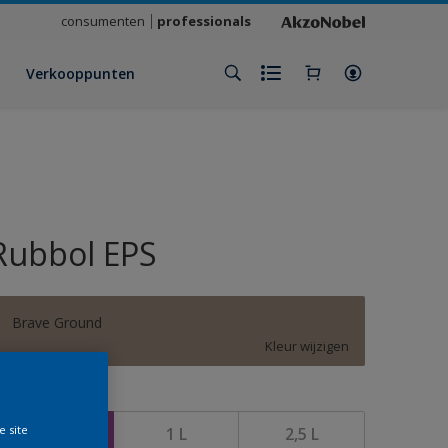
consumenten
professionals
Verkooppunten
Rubbol EPS
Brave Ground
Kleur wijzigen
rootte
e site
500 ML
1 L
2,5 L