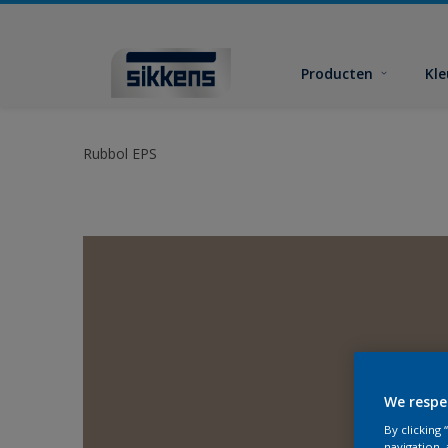
Producten
Kl
Rubbol EPS
We respe
By clicking
navigation, 