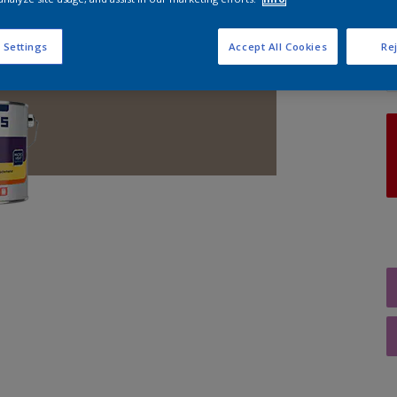
A
 Settings
Accept All Cookies
Rej