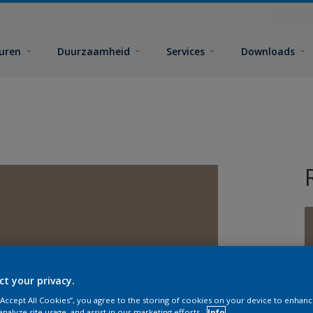
euren
Duurzaamheid
Services
Downloads
G
ct your privacy.
 “Accept All Cookies”, you agree to the storing of cookies on your device to enhanc
analyze site usage, and assist in our marketing efforts.
Info