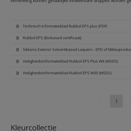
verneveling kunnen gevaarlijke inhaleerbare druppels worden g
Technisch Informatieblad Rubbol EPS plus (PDF)
Rubbol EPS (Biobased certificaat)
Sikkens Exterior Solventbased Laquers - EPD of Milieuproduc
Veiligheidsinformatieblad Rubbol EPS Plus Wit (MSDS)
Veiligheidsinformatieblad Rubbol EPS W05 (MSDS)
1
Kleurcollectie