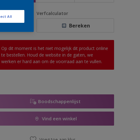
antal
Verfcalculator
ect All
Bereken
Op dit moment is het niet mogelijk dit product online
te bestellen. Houd de website in de gaten, we
werken er hard aan om de voorraad aan te vullen.
Boodschappenlijst
Vind een winkel
Voeg toe aan klus