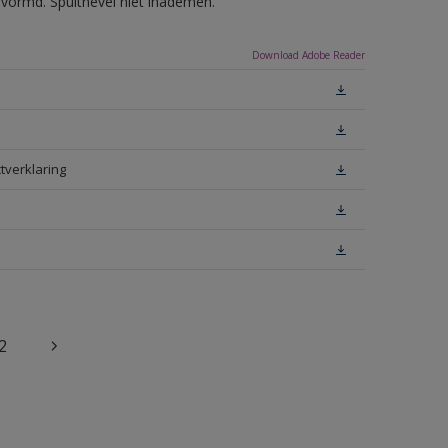
evormd. Spuitnevel niet inademen.
Download Adobe Reader
tverklaring
2