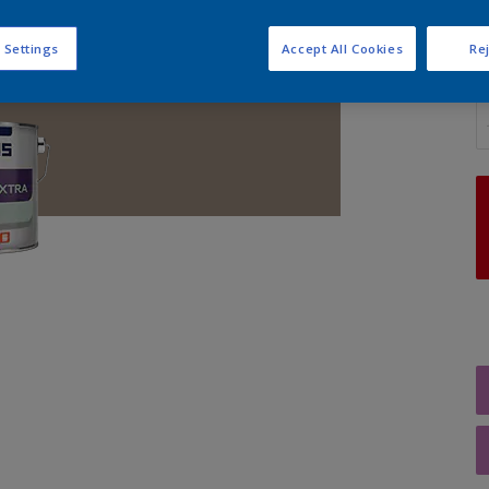
 Settings
Accept All Cookies
Rej
A