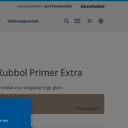
consumenten
professionals
Verkooppunten
Rubbol Primer Extra
rondlak voor langdurig hoge glans
Brave Ground
Kleur wijzigen
e site
rootte