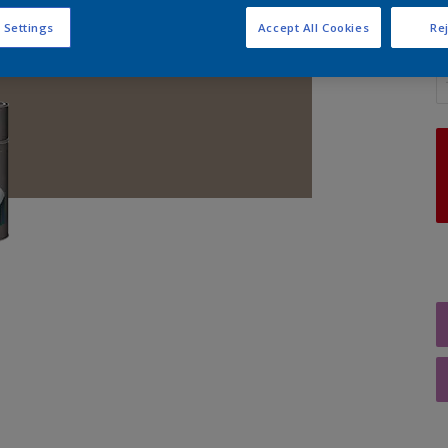
 Settings
Accept All Cookies
Rej
A