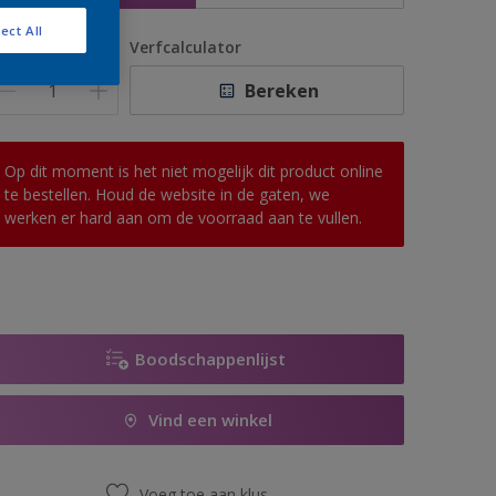
ect All
antal
Verfcalculator
Bereken
Op dit moment is het niet mogelijk dit product online
te bestellen. Houd de website in de gaten, we
werken er hard aan om de voorraad aan te vullen.
Boodschappenlijst
Vind een winkel
Voeg toe aan klus