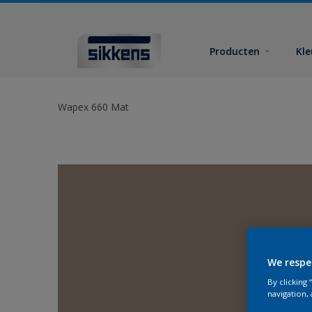
Producten
Kl
Wapex 660 Mat
We respe
By clicking
navigation, 