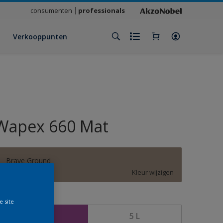
consumenten
professionals
Verkooppunten
Wapex 660 Mat
Brave Ground
Kleur wijzigen
rootte
e site
1 L
5 L