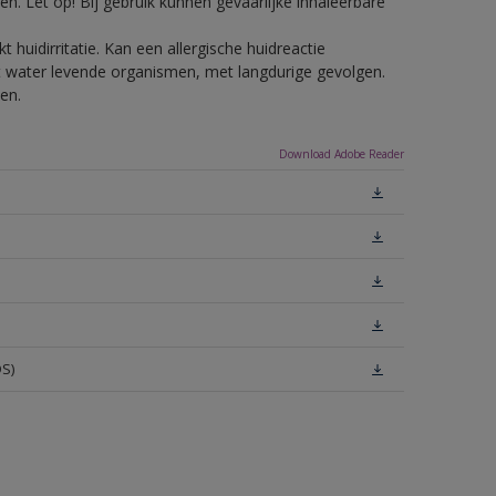
n. Let op! Bij gebruik kunnen gevaarlijke inhaleerbare
 huidirritatie. Kan een allergische huidreactie
het water levende organismen, met langdurige gevolgen.
en.
Download Adobe Reader
S)