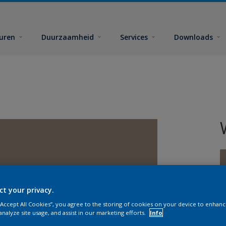
euren
Duurzaamheid
Services
Downloads
ct your privacy.
G
 “Accept All Cookies”, you agree to the storing of cookies on your device to enhanc
analyze site usage, and assist in our marketing efforts.
Info